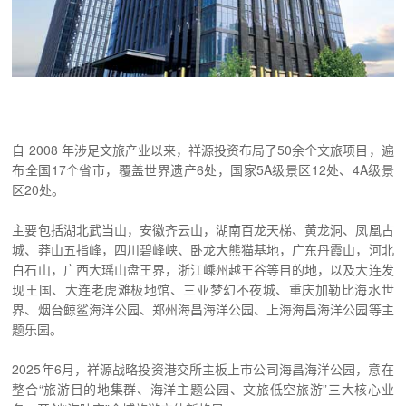
自 2008 年涉足文旅产业以来，祥源投资布局了50余个文旅项目，遍
布全国17个省市，覆盖世界遗产6处，国家5A级景区12处、4A级景
区20处。
主要包括湖北武当山，安徽齐云山，湖南百龙天梯、黄龙洞、凤凰古
城、莽山五指峰，四川碧峰峡、卧龙大熊猫基地，广东丹霞山，河北
白石山，广西大瑶山盘王界，浙江嵊州越王谷等目的地，以及大连发
现王国、大连老虎滩极地馆、三亚梦幻不夜城、重庆加勒比海水世
界、烟台鲸鲨海洋公园、郑州海昌海洋公园、上海海昌海洋公园等主
题乐园。
2025年6月，祥源战略投资港交所主板上市公司海昌海洋公园，意在
整合“旅游目的地集群、海洋主题公园、文旅低空旅游”三大核心业