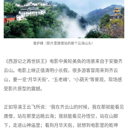
香炉峰（影片里唐僧站的那个云海山头）
《西游记之再世妖王》电影中美轮美奂的场景来自于安徽齐
云山。电影上映正值清明小长假，很多游客冒雨来到齐云
山，要一览“月华天街”、“五老峰”、“小葫天”等景观，现场感
受影片原型的震撼。
正如导演王云飞所说：“我在齐云山的时候，我在那就能看见
唐僧，站在那里远眺云海；我就能看见孙悟空，站在山脚
下，走进山神庙里；看到月华天街，就想到电影里的乾坤