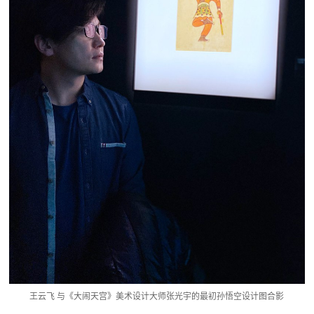
王云飞 与《大闹天宫》美术设计大师张光宇的最初孙悟空设计图合影