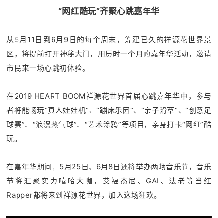
“网红酷玩”齐聚心跳嘉年华
从5月11日到6月9日的每个周末，筹建已久的祥源花世界景
区，将提前打开神秘大门，用历时一个月的嘉年华活动，邀请
市民来一场心跳初体验。
在2019 HEART BOOM祥源花世界首届心跳嘉年华中，参与
者将能畅玩“真人娃娃机”、“蹦床乐园”、“亲子滑草”、“创意足
球赛”、“浪漫热气球”、“艺术涂鸦”等项目，亲身打卡“网红”酷
玩。
在嘉年华期间，5月25日、6月8日还将举办两场音乐节，音乐
节将汇聚实力嘻哈大咖，艾福杰尼、GAI、法老等当红
Rapper都将来到祥源花世界，加入这场狂欢。