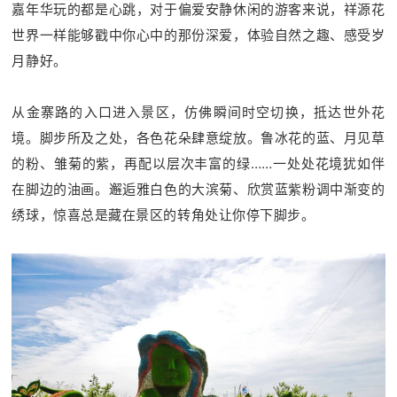
嘉年华玩的都是心跳，对于偏爱安静休闲的游客来说，祥源花
世界一样能够戳中你心中的那份深爱，体验自然之趣、感受岁
月静好。
从金寨路的入口进入景区，仿佛瞬间时空切换，抵达世外花
境。脚步所及之处，各色花朵肆意绽放。鲁冰花的蓝、月见草
的粉、雏菊的紫，再配以层次丰富的绿……一处处花境犹如伴
在脚边的油画。邂逅雅白色的大滨菊、欣赏蓝紫粉调中渐变的
绣球，惊喜总是藏在景区的转角处让你停下脚步。