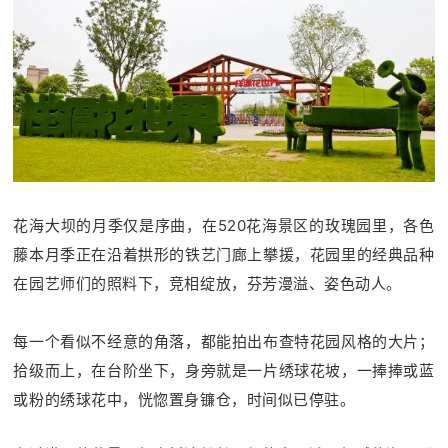
花海大坝的月季仅是序曲，在520花海景区的玫瑰园里，各色
藤本月季正在沿着拱形的铁艺门廊上攀援，花园里的经典品种
在园艺师们的照料下，竞相绽放，芬芳漫溢、姿色动人。
每一个看似不经意的角落，都能拍出布查特花园风格的大片；
拾级而上，在台阶坐下，身旁就是一片绣球花坡，一捧捧或蓝
或粉的绣球花中，恍惚置身镰仓，时间似已停驻。