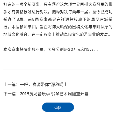
打造的一项全新赛事，只有获得这六项世界围棋大赛冠军的棋
手才有资格被邀进行对决。
巅峰对决每两年一届，至今已成功
举办了8届。前8届赛事都是在祥源控股旗下的凤凰古城举
行。本届移师阜阳，旨在将博大精深的围棋文化与阜阳深厚的
地域文化融合，在一定程度上推动阜阳文化旅游事业的发展。
本次赛事将决出冠亚军，奖金分别是
30万元和15万元。
上一篇：
来吧，祥源带你“漂移崂山”
下一篇：
2019黄龙音乐季·钢琴艺术周隆重开幕
返回