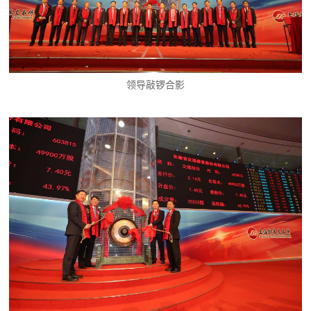
领导敲锣合影