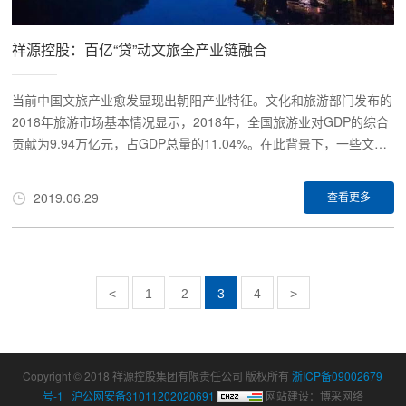
祥源控股：百亿“贷”动文旅全产业链融合
当前中国文旅产业愈发显现出朝阳产业特征。文化和旅游部门发布的
2018年旅游市场基本情况显示，2018年，全国旅游业对GDP的综合
贡献为9.94万亿元，占GDP总量的11.04%。在此背景下，一些文旅
民企也屡屡获得银行等主流金融机构的认可和加持。其中就包括国内
文旅市场的先行者——祥源控股集团有限责任公司（以下简称“祥源
2019.06.29
查看更多
控股集团”）。敢于在文旅产业拥挤赛道上竞跑，并朝着“千亿祥源”宏
伟蓝图迈进的祥源控股，究竟凭借什么？
<
1
2
3
4
>
Copyright © 2018
祥源控股集团有限责任公司
版权所有
浙ICP备09002679
号-1
沪公网安备31011202020691
网站建设：
博采网络